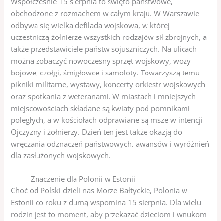
Współcześnie 15 sierpnia to święto państwowe,
obchodzone z rozmachem w całym kraju. W Warszawie
odbywa się wielka defilada wojskowa, w której
uczestniczą żołnierze wszystkich rodzajów sił zbrojnych, a
także przedstawiciele państw sojuszniczych. Na ulicach
można zobaczyć nowoczesny sprzęt wojskowy, wozy
bojowe, czołgi, śmigłowce i samoloty. Towarzyszą temu
pikniki militarne, wystawy, koncerty orkiestr wojskowych
oraz spotkania z weteranami. W miastach i mniejszych
miejscowościach składane są kwiaty pod pomnikami
poległych, a w kościołach odprawiane są msze w intencji
Ojczyzny i żołnierzy. Dzień ten jest także okazją do
wręczania odznaczeń państwowych, awansów i wyróżnień
dla zasłużonych wojskowych.
Znaczenie dla Polonii w Estonii
Choć od Polski dzieli nas Morze Bałtyckie, Polonia w
Estonii co roku z dumą wspomina 15 sierpnia. Dla wielu
rodzin jest to moment, aby przekazać dzieciom i wnukom