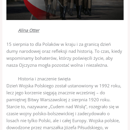
Alina Otter
15 sierpnia to dla Polaków w kraju i za granicą dzień
dumy narodowej oraz refleksji nad historią. To czas, kiedy
wspominamy bohaterów, którzy poświęcili życie, aby
nasza Ojczyzna mogła pozostać wolna i niezależna.
Historia i znaczenie święta
Dzień Wojska Polskiego został ustanowiony w 1992 roku,
lecz jego korzenie sięgają znacznie wcześniej – do
pamiętnej Bitwy Warszawskiej z sierpnia 1920 roku.
Starcie to, nazywane „Cudem nad Wisłą”, rozegrało się w
czasie wojny polsko-bolszewickiej i zadecydowało o
losach nie tylko Polski, ale i całej Europy. Wojska polskie,
dowodzone przez marszałka Józefa Piłsudskiego, w