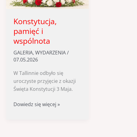
Konstytucja,
pamięć i
wspólnota
GALERIA
,
WYDARZENIA
/
07.05.2026
W Tallinnie odbyło się
uroczyste przyjęcie z okazji
Święta Konstytucji 3 Maja.
Konstytucja,
Dowiedz się więcej »
pamięć
i
wspólnota